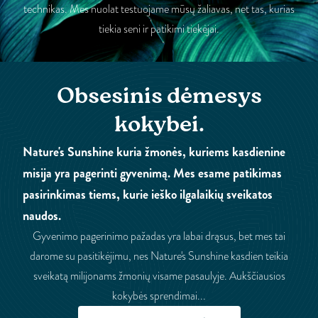
technikas. Mes nuolat testuojame mūsų žaliavas, net tas, kurias
tiekia seni ir patikimi tiekėjai.
Obsesinis dėmesys
kokybei.
Nature's Sunshine kuria žmonės, kuriems kasdienine
misija yra pagerinti gyvenimą. Mes esame patikimas
pasirinkimas tiems, kurie ieško ilgalaikių sveikatos
naudos.
Gyvenimo pagerinimo pažadas yra labai drąsus, bet mes tai
darome su pasitikėjimu, nes Nature's Sunshine kasdien teikia
sveikatą milijonams žmonių visame pasaulyje. Aukščiausios
kokybės sprendimai...