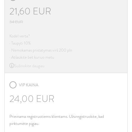
21,60
EUR
34
EUR
Kodėl verta?
· Taupyti 10%
· Nemokamas pristatymas virš 200 pln
· Atšaukite bet kuriuo metu
Sužinokite daugiau
VIP KAINA
24,00
EUR
Prieinama registruotiems klientams. Užsiregistruokite, kad
pirktumėte pigiau.