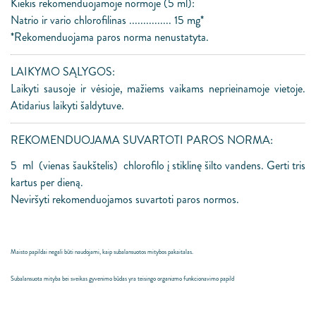
Kiekis rekomenduojamoje normoje (5 ml):
Natrio ir vario chlorofilinas ............... 15 mg*
*Rekomenduojama paros norma nenustatyta.
LAIKYMO SĄLYGOS:
Laikyti sausoje ir vėsioje, mažiems vaikams neprieinamoje vietoje.
Atidarius laikyti šaldytuve.
REKOMENDUOJAMA SUVARTOTI PAROS NORMA:
5 ml (vienas šaukštelis) chlorofilo į stiklinę šilto vandens. Gerti tris
kartus per dieną.
Neviršyti rekomenduojamos suvartoti paros normos.
Maisto papildai negali būti naudojami, kaip subalansuotos mitybos pakaitalas.
Subalansuota mityba bei sveikas gyvenimo būdas yra teisingo organizmo funkcionavimo papild