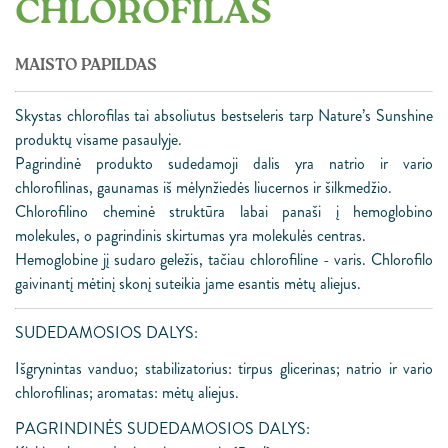
CHLOROFILAS
MAISTO PAPILDAS
Skystas chlorofilas tai absoliutus bestseleris tarp Nature’s Sunshine
produktų visame pasaulyje.
Pagrindinė produkto sudedamoji dalis yra natrio ir vario
chlorofilinas, gaunamas iš mėlynžiedės liucernos ir šilkmedžio.
Chlorofilino cheminė struktūra labai panaši į hemoglobino
molekules, o pagrindinis skirtumas yra molekulės centras.
Hemoglobine jį sudaro geležis, tačiau chlorofiline - varis. Chlorofilo
gaivinantį mėtinį skonį suteikia jame esantis mėtų aliejus.
SUDEDAMOSIOS DALYS:
Išgrynintas vanduo; stabilizatorius: tirpus glicerinas; natrio ir vario
chlorofilinas; aromatas: mėtų aliejus.
PAGRINDINĖS SUDEDAMOSIOS DALYS: