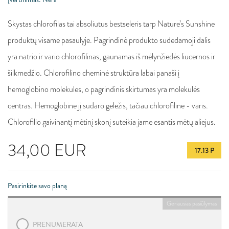
Skystas chlorofilas tai absoliutus bestseleris tarp Nature’s Sunshine
produktų visame pasaulyje. Pagrindinė produkto sudedamoji dalis
yra natrio ir vario chlorofilinas, gaunamas iš mėlynžiedės liucernos ir
šilkmedžio. Chlorofilino cheminė struktūra labai panaši į
hemoglobino molekules, o pagrindinis skirtumas yra molekulės
centras. Hemoglobine jį sudaro geležis, tačiau chlorofiline - varis.
Chlorofilio gaivinantį mėtinį skonį suteikia jame esantis mėtų aliejus.
34,00
EUR
17.13 P
Pasirinkite savo planą
Geriausias pasiūlymas
PRENUMERATA