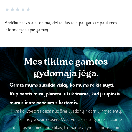
Pridėkite savo atsiliepimą, dėl to Jus taip pat gausite patikimos
informacijos apie gaminį.
Mes tikime gamtos
gydomąja jėga.
Gamta mums suteikia viską, ko mums reikia augti.
Rūpinantis mūsų planeta, užtikriname, kad ji rūpinsis
mumis ir ateinančiomis kartomis.
Tikra kokybė prasideda nuo švarių, stiprių ir darnių ingredientų,
o jų šaltinis yra svarbiausias. Mes tyrinėjame auginimą, stebime
derliaus nuėmimo praktikas, tikriname valymo ir apdorojimo