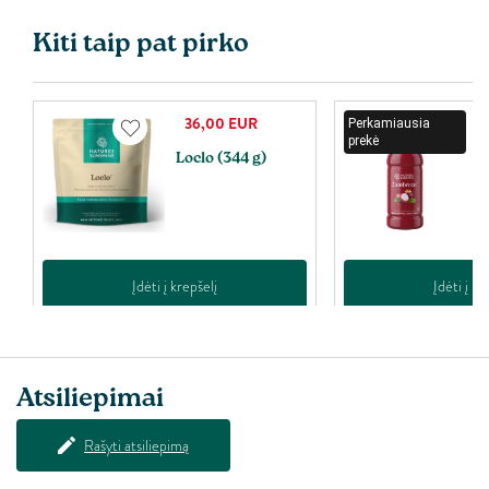
Kiti taip pat pirko
36,00
EUR
Perkamiausia
prekė
Loclo (344 g)
Z
m
Įdėti į krepšelį
Įdėti į kr
Atsiliepimai
Rašyti atsiliepimą